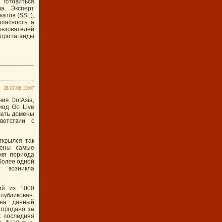
 готовиться
ва. Эксперт
атов (SSL),
пасность, а
ователей
ропаганды
28.07.08 13:07
ия DotAsia,
иод Go Live
вать домены
ветствии с
ткрылся так
лены самые
мя периода
 более одной
х возникла
ий из 1000
публикован.
 на данный
 продано за
: последняя