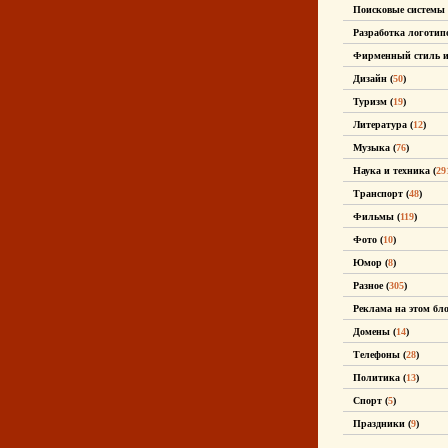
Поисковые системы 
Разработка логотипо
Фирменный стиль и 
Дизайн (
50
)
Туризм (
19
)
Литература (
12
)
Музыка (
76
)
Наука и техника (
29
Транспорт (
48
)
Фильмы (
119
)
Фото (
10
)
Юмор (
8
)
Разное (
305
)
Реклама на этом бло
Домены (
14
)
Телефоны (
28
)
Политика (
13
)
Спорт (
5
)
Праздники (
9
)