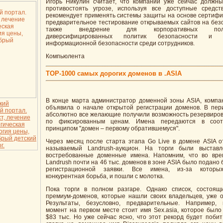
Игорь Никулин считает, что компании уже сейчас должны
противостоять угрозе, используя все доступные средст
рекомендует применять системы защиты на основе сертифик
предварительное тестирование открываемых сайтов на безо
также внедрение для корпоративных польз
диверсифицированных политик безопасности и п
информационной безопасности среди сотрудников.
Компьюлента
ТОР-1000 самых дорогих доменов в .ASIA
В конце марта администратор доменной зоны ASIA, компан
кий
объявила о начале открытой регистрации доменов. В пер
й портал.
абсолютно все желающие получили возможность резервиро
т, лечение
по фиксированным ценам. Имена передаются в соот
огическая
принципом "домен – первому обратившемуся".
огия цены,
брый детский
Через месяц после старта этапа Go Live в домене ASIA о
г.
называемый Landrush-аукцион. На торги были выстав
востребованные доменные имена. Напомним, что во вре
Landrush почти на 46 тыс. доменов в зоне ASIA было подано
регистрационной заявки. Все имена, из-за которы
конкурентная борьба, и пошли с молотка.
Пока торги в полном разгаре. Однако список, состоящ
премиум-доменов, которые нашли своих владельцев, уже о
Результаты, безусловно, предварительные. Например,
момент на первом месте стоит имя Sex.asia, которое было
$83 тыс. Но уже сейчас ясно, что этот рекорд будет побит