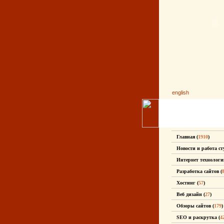
english
Главная (
1910
)
Новости и работа ст
Интернет технологи
Разработка сайтов (
Хостинг (
57
)
Веб дизайн (
27
)
Обзоры сайтов (
179
)
SEO и раскрутка (
4