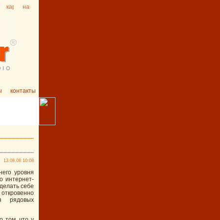
ы
контакты
13.08.08 10:08
него уровня
о интернет-
делать себе
 откровенно
я рядовых
 том, что у