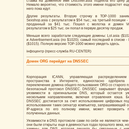
ставка на доменное имя Discover.asia подняла его цену д
Немало вероятно, что стоимость этого имени подрастет еще
него пока идут.
Другие результаты. Вторую строчку в ТОР-1000 зани
Sexshop.asia c результатом в $54 тыс.; на третьей позиции - 
проданный за $41 тыс. Пошел с молотка и домен Vod
результатом в $25 тыс. он попал в первую десятку продаж.
Меньше всего заработали следующие домены: Lol.asia ($102
и Advertisement.asia (по $1020); самый последний в списке -
($1015). Полную версию TOP-1000 можно увидеть здесь.
iнфоцентр (пресс-служба RU-CENTER)
Домен ORG перейдет на DNSSEC
Корпорация ICANN, управляющая распределением 
пространства в Интернете, единогласно одобрила
переключение домена общего пользования ORG со старого п
безопасный протокол DNSSEC. DNSSEC закрывает фунда
уязвимости в оригинальном DNS, который остается у
нескольким направлениям, включая отравления кэша. Б
DNSSEC достигается за счет использование цифровых по
использовании таких сигнатур компьютер, запрашивающий 
IP-адреса по его полному имени, может проверить п
полученных данных.
Уязвимости в DNS протоколе сами по себе не являются чем
они были открыты еще в девяностых годах прошлого века, н
замены для DNS, которая решила бы связанные с ни