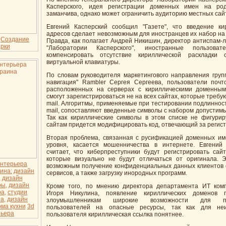
Касперского, идея регистрации доменных имен на ро
заманчива, однако может ограничить аудиторию местных сай
Евгений Касперский сообщил "Газете", что введение ки
адресов сделает невозможным для иностранцев их набор на 
,
Создание
Правда, как полагает Андрей Никишин, директор антиспам-
арки
"Лаборатории Касперского", иностранные пользоват
компенсировать отсутствие кириллической раскладки
виртуальной клавиатуры.
По словам руководителя маркетингового направления груп
навигация" Rambler Сергея Сергеева, пользователи почт
расположенных на серверах с кириллическими доменным
смогут зарегистрироваться не на всех сайтах, которые требую
mail. Алгоритмы, применяемые при тестировании подлинност
mail, сопоставляют введенные символы с набором допустимы
Так как кириллические символы в этом списке не фигурир
сайтам придется модифицировать код, отвечающий за регис
Вторая проблема, связанная с русификацией доменных им
уровня, касается мошенничества в интернете. Евгений
считает, что киберпреступники будут регистрировать сайт
которые визуально не будут отличаться от оригинала. 
интерьера
возможным получение конфиденциальных данных клиентов
ина:
дизайн
сервисов, а также загрузку инородных программ.
,
дизайн
ры,
дизайн
Кроме того, по мнению директора департамента ИТ ком
а,
студии
Игоря Никулина, появление кириллических доменов п
а,
дизайн
злоумышленникам широкие возможности для пр
ма кухни
3d
пользователей на опасные ресурсы, так как для неи
рьера
пользователя кириллическая ссылка понятнее.