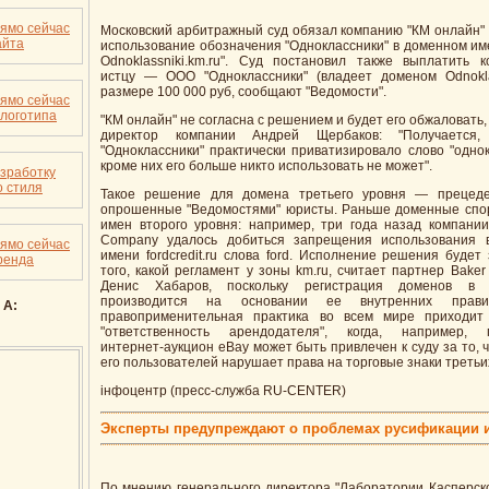
рямо сейчас
Московский арбитражный суд обязал компанию "КМ онлайн" 
айта
использование обозначения "Одноклассники" в доменном им
Odnoklassniki.km.ru". Суд постановил также выплатить 
истцу — ООО "Одноклассники" (владеет доменом Odnoklas
размере 100 000 руб, сообщают "Ведомости".
рямо сейчас
 логотипа
"КМ онлайн" не согласна с решением и будет его обжаловать,
директор компании Андрей Щербаков: "Получается
"Одноклассники" практически приватизировало слово "однок
кроме них его больше никто использовать не может".
азработку
 стиля
Такое решение для домена третьего уровня — прецеден
опрошенные "Ведомостями" юристы. Раньше доменные спо
имен второго уровня: например, три года назад компании
Company удалось добиться запрещения использования 
рямо сейчас
имени fordcredit.ru слова ford. Исполнение решения будет
ренда
того, какой регламент у зоны km.ru, считает партнер Bake
Денис Хабаров, поскольку регистрация доменов в
производится на основании ее внутренних прави
 А:
правоприменительная практика во всем мире приходит
"ответственность арендодателя", когда, например, 
интернет-аукцион eBay может быть привлечен к суду за то, ч
его пользователей нарушает права на торговые знаки третьи
iнфоцентр (пресс-служба RU-CENTER)
Эксперты предупреждают о проблемах русификации 
По мнению генерального директора "Лаборатории Касперско