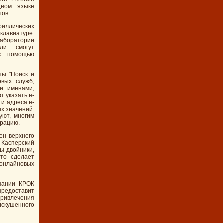
дном языке
тов.
риллических
клавиатуре.
лаборатории
ели смогут
 с помощью
пы "Поиск и
овых служб,
и именами,
т указать e-
и адреса e-
х значений.
уют, многим
трацию.
ен верхнего
 Касперский
ы-двойники,
Это сделает
 онлайновых
пании КРОК
редоставит
ивлечения
скушенного