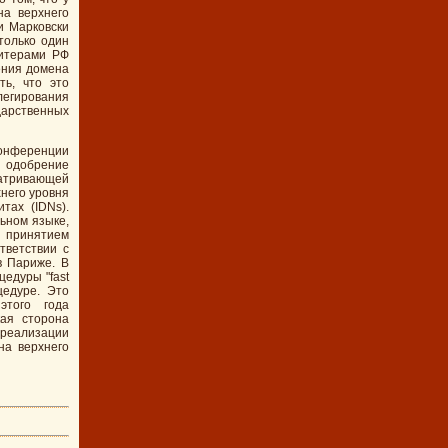
на верхнего
и Марковски
только один
литерами РФ
ения домена
ть, что это
легирования
дарственных
конференции
 одобрение
атривающей
хнего уровня
тах (IDNs).
ьном языке,
принятием
тветствии с
в Париже. В
едуры "fast
цедуре. Это
этого года
ая сторона
 реализации
на верхнего