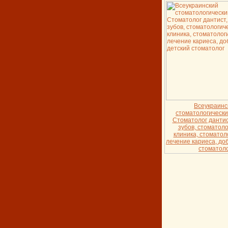
Всеукраинс
стоматологически
Стоматолог дантис
зубов, стоматол
клиника, стоматол
лечение кариеса, до
стоматоло