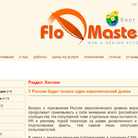
главная
о нас
работы
цены на услуги
технологии
статьи
отзыв
Раздел: Хостинг
У России будет только один кириллический домен
удии (
39
)
и (
233
)
82
)
Вопрос о присвоении России кириллического домена верх
продолжает приковывать к себе внимание всего российског
сообщества. На популярной теме отдельные лица пытаются 
PR и рекламу, порой переходя за рамки дозволенного и
подтасовывая факты, тем самым лишь запутыва
пользователей.
2
)
В связи с многочисленными публикациями в интернет-СМИ о