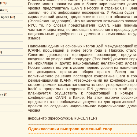
(
178
)
России может появится два и более кириллических доме
уровня, представитель ICANN в России и странах СНГ Вен
в (
18
)
заявил, что это информация некорректна. У России будет 
кириллический домен, предположительно, его обозначат 
бренд (
47
)
(Российская Федерация). Что же касается возможного появл
РУС, то, по словам представителя ICANN, надо понима
частная инициатива, не имеющая отношения к процессу де
национальных двухбуквенных доменом с символами госу
языков.
Напомним, одним из основных итогов 32-й Международной 
ICANN, прошедшей в июне этого года в Париже, стало
1
)
Советом директоров корпорации резолюции, предусм
введение по ускоренной процедуре ("fast track") доменов вер
на кириллице и других национальных нелатинских алфави
Россия сможет получить домен первого уровня на национал
не дожидаясь принятия общих правил. Вслед за 
политического решения последуют конкретные шаги в соо
рекомендациями ICANN, утвержденными на конференции 
скором времени ожидается окончательное утверждение проц
track" и программы внедрения IDN доменов по этой про
планируется осуществить к предстоящей в ноябре 
ге (
1
)
конференции ICANN в Каире. На этой встрече российск
представит все необходимые документы для практической
проекта по созданию национального кириллического доме
уровня.
iнфоцентр (пресс-служба RU-CENTER)
Одноклассники выиграли доменный спор