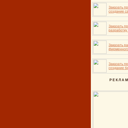
Заказать п
создание с
Заказать п
разработку
Заказать р
фирменного
Заказать п
создание б
Р Е К Л А М