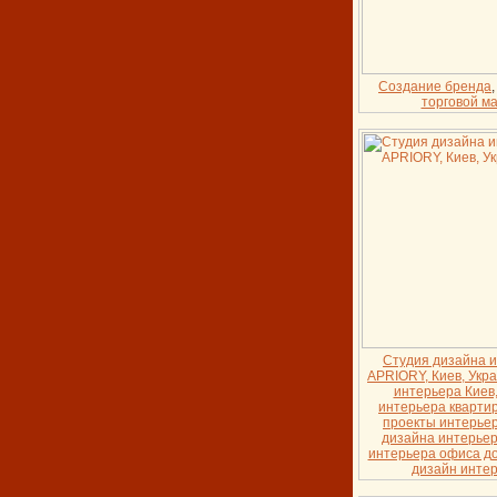
Создание бренда
торговой м
Студия дизайна 
APRIORY, Киев, Укра
интерьера Киев
интерьера кварти
проекты интерьер
дизайна интерьер
интерьера офиса до
дизайн инте