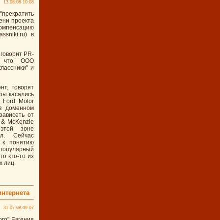
13.08.08 10:08
"прекратить
ени проекта
компенсацию
sniki.ru) в
 говорит PR-
, что ООО
лассники" и
т, говорят
ры касались
 Ford Motor
в доменном
 зависеть от
r & McKenzie
 этой зоне
л. Сейчас
 к понятию
популярный
то кто-то из
х лиц.
интернета
31.07.08 09:07
го" Евгения