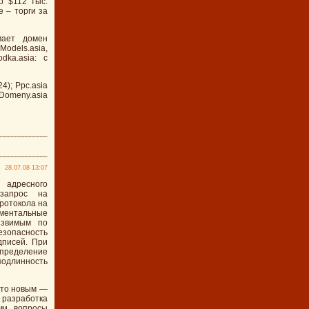
о $112 тыс.
 – торги за
мает домен
Models.asia,
ka.asia: с
4); Ppc.asia
 Domeny.asia
28.07.08 13:07
адресного
 запрос на
ротокола на
ментальные
язвимым по
езопасность
дписей. При
определение
одлинность
-то новым —
о разработка
ми вопросы