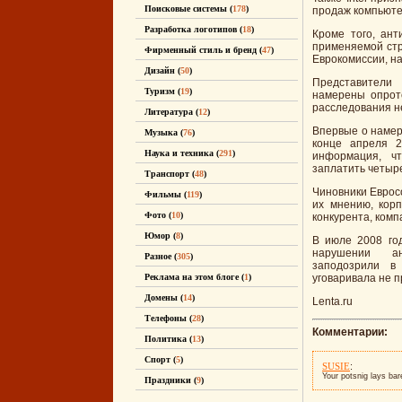
Поисковые системы (
178
)
продаж компьюте
Разработка логотипов (
18
)
Кроме того, ант
применяемой стр
Фирменный стиль и бренд (
47
)
Еврокомиссии, н
Дизайн (
50
)
Представители
Туризм (
19
)
намерены опроте
расследования н
Литература (
12
)
Впервые о намер
Музыка (
76
)
конце апреля 2
Наука и техника (
291
)
информация, ч
заплатить четыр
Транспорт (
48
)
Чиновники Евросо
Фильмы (
119
)
их мнению, корп
Фото (
10
)
конкурента, комп
Юмор (
8
)
В июле 2008 год
нарушении ан
Разное (
305
)
заподозрили в 
Реклама на этом блоге (
1
)
уговаривала не 
Домены (
14
)
Lenta.ru
Телефоны (
28
)
Комментарии:
Политика (
13
)
Спорт (
5
)
:
SUSIE
Your potsnig lays bar
Праздники (
9
)