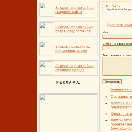
:
JOHNANZ
Заказать прямо сейчас
http://imrdsoacha.go
создание сайта
Добавить комм
Заказать прямо сейчас
разработку логотипа
Имя:
E-mail (не отображае
Заказать разработку
фирменного стиля
Текст комментария (
Заказать прямо сейчас
создание бренда
Р Е К Л А М А:
Больше инфо
Суд запретил
Алексея Ми
гендиректо
Крестного о
Хакеры укра
проекте Пен
бомбардиров