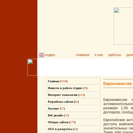
главная
о нас
работы
цен
english
Главная (
1910
)
Еврокомиссия 
Новости и работа студии (
39
)
Интернет технологии (
233
)
Еврокомиссия 
Разработка сайтов (
82
)
антимонопольног
размере 1,06 м
Хостинг (
57
)
долларов, сообщ
Веб дизайн (
27
)
Европейские ант
Обзоры сайтов (
179
)
доступа компан
значительных ск
SEO и раскрутка (
42
)
Также Intel приз