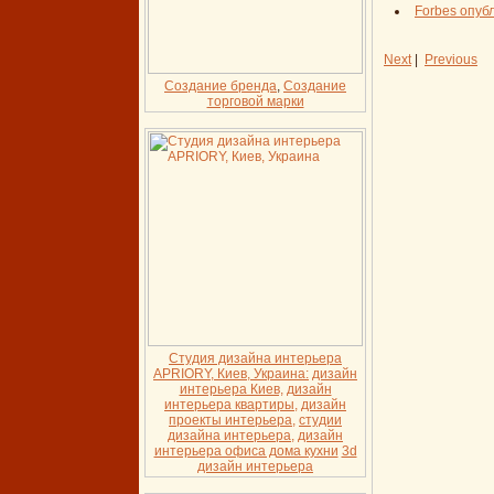
Forbes опуб
Next
|
Previous
Создание бренда
,
Создание
торговой марки
Студия дизайна интерьера
APRIORY, Киев, Украина:
дизайн
интерьера Киев,
дизайн
интерьера квартиры,
дизайн
проекты интерьера,
студии
дизайна интерьера,
дизайн
интерьера офиса дома кухни
3d
дизайн интерьера