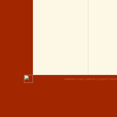
главная
|
о нас
|
работы
|
услуги
|
техно